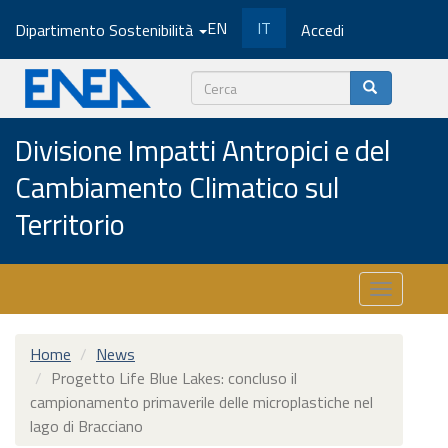
Salta
EN
IT
Dipartimento Sostenibilità
Accedi
al
contenuto
principale
Cerca
Divisione Impatti Antropici e del
Cambiamento Climatico sul
Territorio
Toggle
navigatio
Home
News
Progetto Life Blue Lakes: concluso il
campionamento primaverile delle microplastiche nel
lago di Bracciano