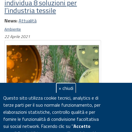
individua 8 soluzioni per
l’industria tessile
News:
Attualità
Ambiente
22 Aprile 2021
× chiudi
Questo sito utilizza cookie tecnici, analytics e di
terze parti per il suo normale funzionamento, per
Giornata mondiale della Terra:
elaborazioni statistiche, controllo qualità e per
da ENEA microbi 'benefici' al
fornire le funzionalità di condivisione facoltativa
servizio di agricoltura e
sui social network.
Facendo clic su "
Accetto