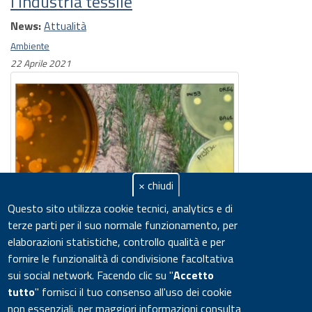
l’industria tessile
News:
Attualità
Ambiente
22 Aprile 2021
× chiudi
Questo sito utilizza cookie tecnici, analytics e di
terze parti per il suo normale funzionamento, per
Giornata mondiale della Terra:
elaborazioni statistiche, controllo qualità e per
da ENEA microbi 'benefici' al
fornire le funzionalità di condivisione facoltativa
servizio di agricoltura e
sui social network.
Facendo clic su "
Accetto
ambiente I progetti di ricerca
tutto
" fornisci il tuo consenso all'uso dei cookie
per contrastare il degrado dei
non essenziali. per maggiori informazioni consulta