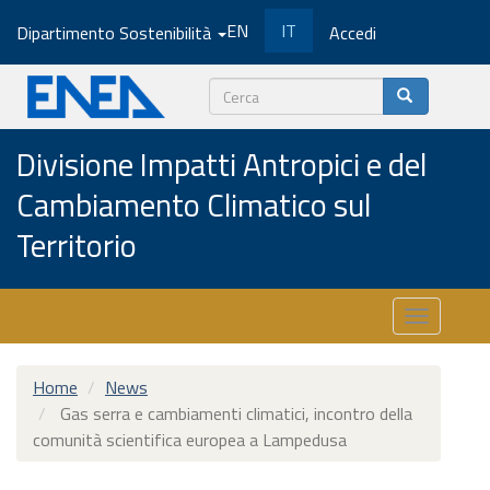
Salta
EN
IT
Dipartimento Sostenibilità
Accedi
al
contenuto
principale
Cerca
Divisione Impatti Antropici e del
Cambiamento Climatico sul
Territorio
Toggle
navigatio
Home
News
Gas serra e cambiamenti climatici, incontro della
comunità scientifica europea a Lampedusa