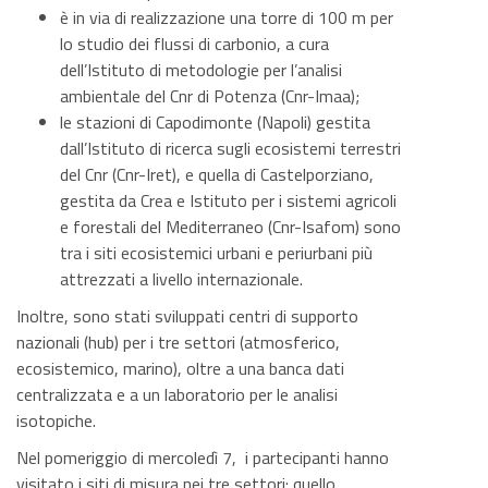
è in via di realizzazione una torre di 100 m per
lo studio dei flussi di carbonio, a cura
dell’Istituto di metodologie per l’analisi
ambientale del Cnr di Potenza (Cnr-Imaa);
le stazioni di Capodimonte (Napoli) gestita
dall’Istituto di ricerca sugli ecosistemi terrestri
del Cnr (Cnr-Iret), e quella di Castelporziano,
gestita da Crea e Istituto per i sistemi agricoli
e forestali del Mediterraneo (Cnr-Isafom) sono
tra i siti ecosistemici urbani e periurbani più
attrezzati a livello internazionale.
Inoltre, sono stati sviluppati centri di supporto
nazionali (hub) per i tre settori (atmosferico,
ecosistemico, marino), oltre a una banca dati
centralizzata e a un laboratorio per le analisi
isotopiche.
Nel pomeriggio di mercoledì 7, i partecipanti hanno
visitato i siti di misura nei tre settori: quello