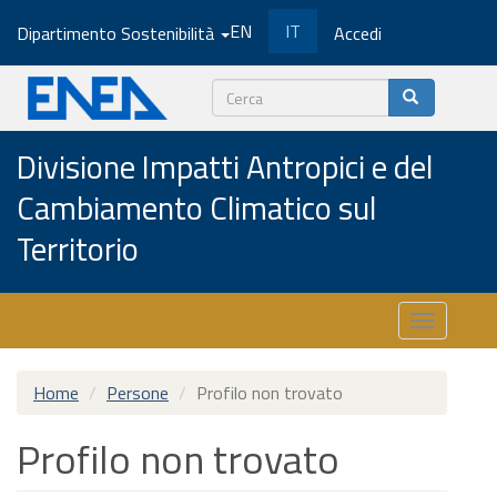
Salta
EN
IT
Dipartimento Sostenibilità
Accedi
al
contenuto
principale
Cerca
Divisione Impatti Antropici e del
Cambiamento Climatico sul
Territorio
Toggle
navigatio
Home
Persone
Profilo non trovato
Profilo non trovato