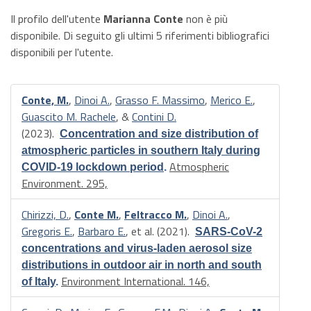
Il profilo dell'utente
Marianna Conte
non è più
disponibile. Di seguito gli ultimi 5 riferimenti bibliografici
disponibili per l'utente.
Conte, M.
,
Dinoi A.
,
Grasso F. Massimo
,
Merico E.
,
Guascito M. Rachele
, &
Contini D.
(2023).
Concentration and size distribution of
atmospheric particles in southern Italy during
Atmospheric
COVID-19 lockdown period
.
Environment. 295,
Chirizzi, D.
,
Conte M.
,
Feltracco M.
,
Dinoi A.
,
Gregoris E.
,
Barbaro E.
, et al.
(2021).
SARS-CoV-2
concentrations and virus-laden aerosol size
distributions in outdoor air in north and south
Environment International. 146,
of Italy
.