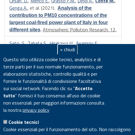
Cesari, D.
,
Merico E.
,
Grasso F.M.
,
Dinoi A.
,
Conte M.
,
Genga A.
, et al.
(2021).
Analysis of the
contribution to PM10 concentrations of the
largest coal-fired power plant of Italy in four
Atmospheric Pollution Research. 12,
different sites
.
Sato, S.
,
Tabata S.
,
Hirakawa H.
,
Asamizu E.
,
× chiudi
Shirasawa K.
,
Isobe S.
, et al.
(2012).
The tomato
genome sequence provides insights into
Questo sito utilizza cookie tecnici, analytics e di
Nature. 485,
635-641.
fleshy fruit evolution
.
terze parti per il suo normale funzionamento, per
elaborazioni statistiche, controllo qualità e per
Alessandrini, F.
,
Appetecchi G B.
,
Conte M.
, &
fornire le funzionalità di condivisione facoltativa
Passerini S.
(2006).
Ionic liquid based
sui social network.
Facendo clic su "
Accetto
electrolytes for high energy electrochemical
tutto
" fornisci il tuo consenso all'uso dei cookie
ECS Transactions. 1,
67-71.
storage devices
.
non essenziali. per maggiori informazioni consulta
la nostra
privacy policy
Cookie tecnici
Visualizza la produzione scientifica disponibile per l'utente
Cookie essenziali per il funzionamento del sito. Non raccolgono
Marianna Conte fino a Nov 2022